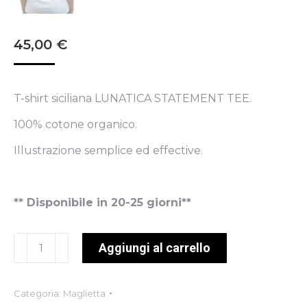
45,00
€
T-shirt siciliana LUNATICA STATEMENT TEE.
100% cotone organico.
Illustrazione semplice ed effective.
** Disponibile in 20-25 giorni**
LUNATICA
Aggiungi al carrello
STATEMENT
TEE
Categoria:
Maglietta
quantità