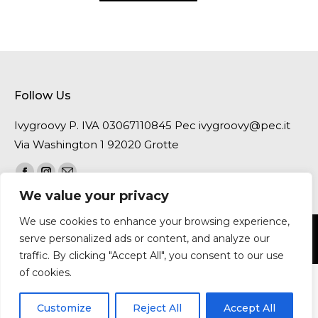
Follow Us
Ivygroovy P. IVA 03067110845 Pec ivygroovy@pec.it
Via Washington 1 92020 Grotte
Find us on:
Facebook
Instagram
Mail
We value your privacy
page
page
page
opens
opens
opens
We use cookies to enhance your browsing experience,
footer
in
in
in
serve personalized ads or content, and analyze our
Allrights reserved to Ivygroovy 2026
new
new
new
traffic. By clicking "Accept All", you consent to our use
window
window
window
of cookies.
Customize
Reject All
Accept All