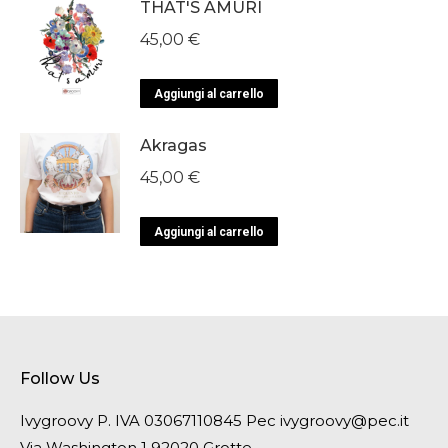
THAT'S AMURI
45,00
€
Aggiungi al carrello
Akragas
45,00
€
Aggiungi al carrello
Follow Us
Ivygroovy P. IVA 03067110845 Pec ivygroovy@pec.it
Via Washington 1 92020 Grotte