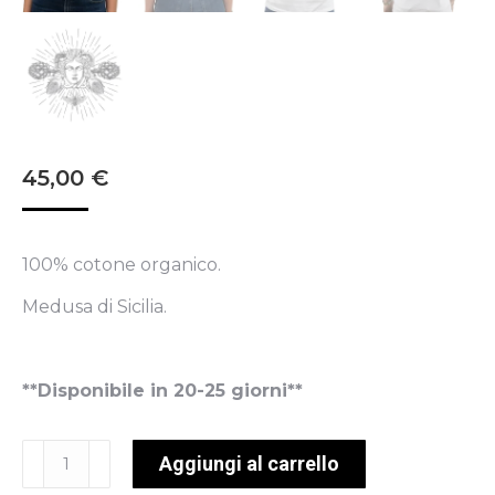
45,00
€
100% cotone organico.
Medusa di Sicilia.
**Disponibile in 20-25 giorni**
Medusa
Aggiungi al carrello
quantità